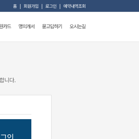
홈
|
회원가입
|
로그인
|
예약내역조회
원카드
명의개서
묻고답하기
오시는길
합니다.
그인