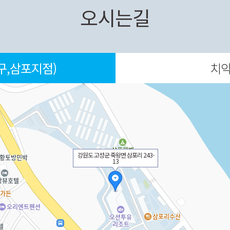
오시는길
구,삼포지점)
치악
강원도 고성군 죽왕면 삼포리 243-
강원도 횡성군 우천면 오원리 539-
경기도 평택시 포승읍 평택항로
강원도 강릉시 주문진읍 주문로 59
강원도 속초시 노학동 746-68번지
강원 양양군 강현면 일출로 43-8
제주 서귀포시 김정문화로 15
전북 남원시 장승안길 2-9
184번길 3-10
13
1