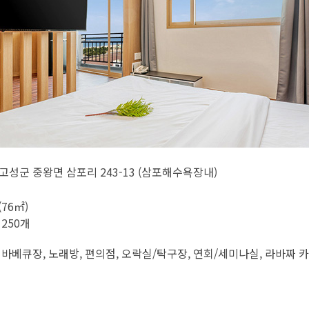
고성군 중왕면 삼포리 243-13 (삼포해수욕장내)
(76㎡)
 250개
 바베큐장, 노래방, 편의점, 오락실/탁구장, 연회/세미나실, 라바짜 