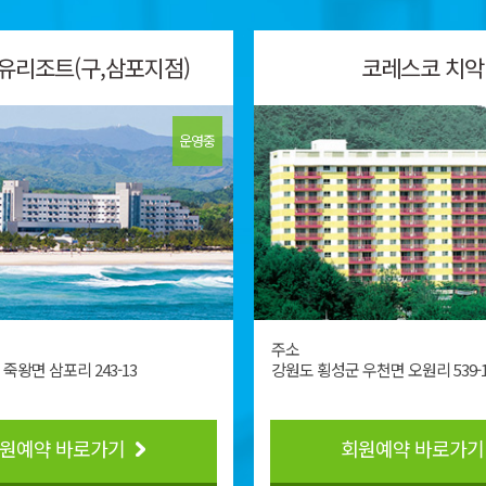
유리조트(구,삼포지점)
코레스코 치악
운영중
주소
죽왕면 삼포리 243-13
강원도 횡성군 우천면 오원리 539-
원예약 바로가기
회원예약 바로가기