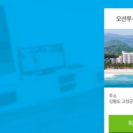
오션투
주소
강원도 고성군 
회