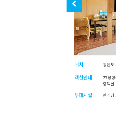
위치
강원도 
객실안내
23평형
총객실:
부대시설
한식당,