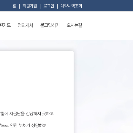
홈
|
회원가입
|
로그인
|
예약내역조회
원카드
명의개서
묻고답하기
오시는길